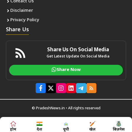
Contact Us
Disclaimer
Privacy Policy
Share Us
Share Us On Social Media
Get Latest Update On Social Media
Share Now
© PradeshNews.in • All rights reserved
होम
देश
यूपी
खेल
बिज़नेस