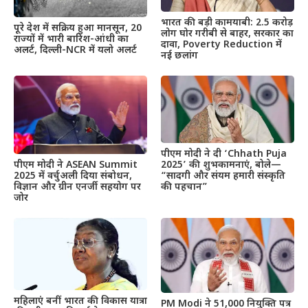
भारत की बड़ी कामयाबी: 2.5 करोड़
पूरे देश में सक्रिय हुआ मानसून, 20
लोग घोर गरीबी से बाहर, सरकार का
राज्यों में भारी बारिश-आंधी का
दावा, Poverty Reduction में
अलर्ट, दिल्ली-NCR में यलो अलर्ट
नई छलांग
पीएम मोदी ने दी ‘Chhath Puja
पीएम मोदी ने ASEAN Summit
2025’ की शुभकामनाएं, बोले—
2025 में वर्चुअली दिया संबोधन,
“सादगी और संयम हमारी संस्कृति
विज्ञान और ग्रीन एनर्जी सहयोग पर
की पहचान”
जोर
महिलाएं बनीं भारत की विकास यात्रा
PM Modi ने 51,000 नियुक्ति पत्र